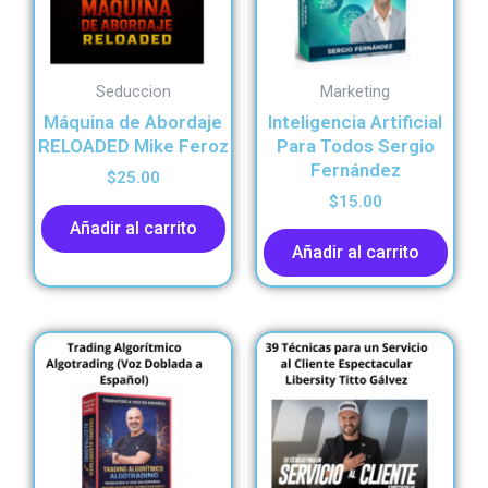
Seduccion
Marketing
Máquina de Abordaje
Inteligencia Artificial
RELOADED Mike Feroz
Para Todos Sergio
Fernández
$
25.00
$
15.00
Añadir al carrito
Añadir al carrito