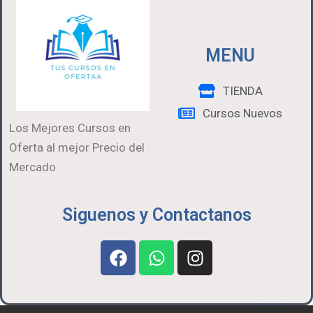
MENU
TIENDA
Cursos Nuevos
Los Mejores Cursos en
Oferta al mejor Precio del
Mercado
Siguenos y Contactanos
F
W
I
a
h
n
c
a
s
e
t
t