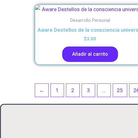
Desarrollo Personal
Aware Destellos de la consciencia univers
$
3.00
Añadir al carrito
←
1
2
3
…
25
2