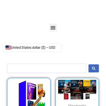
Menu
United States dollar ($) – USD
Search
...
Megapacks