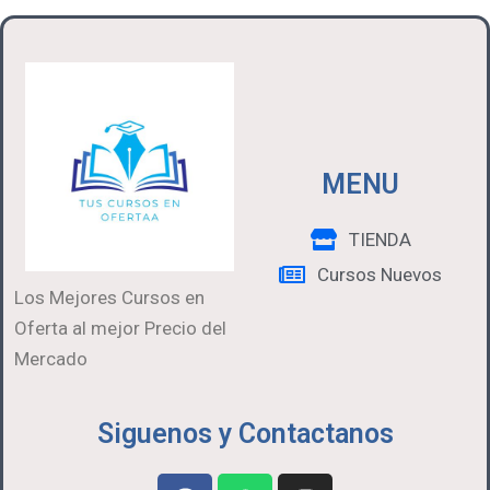
MENU
TIENDA
Cursos Nuevos
Los Mejores Cursos en
Oferta al mejor Precio del
Mercado
Siguenos y Contactanos
F
W
I