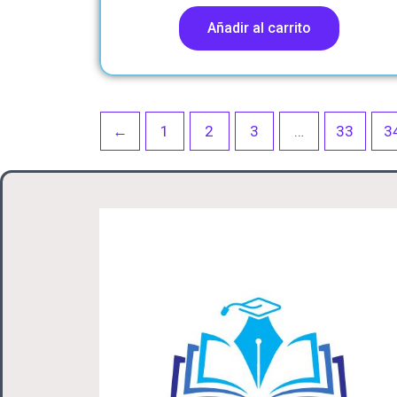
Añadir al carrito
←
1
2
3
…
33
3